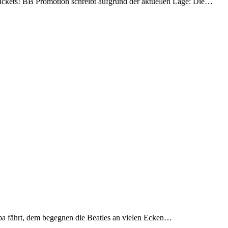
ickets! BB Promotion schreibt aufgrund der aktuellen Lage: Die…
a fährt, dem begegnen die Beatles an vielen Ecken…