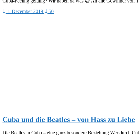
Cuba-Feeling gefällig? Wir haben da was 😉 An alle Gewinner von T
1. December 2019
50
Cuba und die Beatles – von Hass zu Liebe
Die Beatles in Cuba – eine ganz besondere Beziehung Wer durch Cub