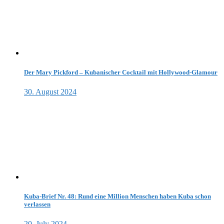
Der Mary Pickford – Kubanischer Cocktail mit Hollywood-Glamour
30. August 2024
Kuba-Brief Nr. 48: Rund eine Million Menschen haben Kuba schon
verlassen
20. July 2024