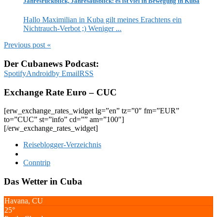
Jahresrückblick, Jahresausblick: es ist viel in Bewegung in Kuba
Hallo Maximilian in Kuba gilt meines Erachtens ein
Nichtrauch-Verbot ;) Weniger ...
Previous post
«
Der Cubanews Podcast:
Spotify
Android
by Email
RSS
Exchange Rate Euro – CUC
[erw_exchange_rates_widget lg=”en” tz=”0″ fm=”EUR”
to=”CUC” st=”info” cd=”” am=”100″]
[/erw_exchange_rates_widget]
Reiseblogger-Verzeichnis
Conntrip
Das Wetter in Cuba
Havana, CU
25°