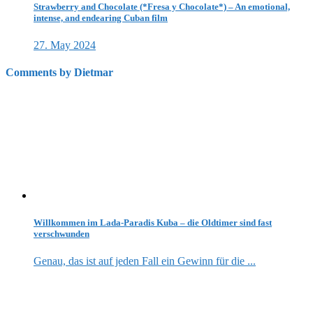
Strawberry and Chocolate (*Fresa y Chocolate*) – An emotional,
intense, and endearing Cuban film
27. May 2024
Comments by Dietmar
Willkommen im Lada-Paradis Kuba – die Oldtimer sind fast
verschwunden
Genau, das ist auf jeden Fall ein Gewinn für die ...