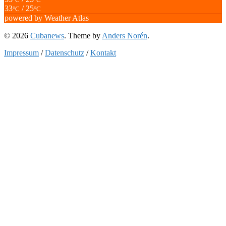
33
/ 25
°C
°C
powered by
Weather Atlas
© 2026
Cubanews
. Theme by
Anders Norén
.
Impressum
/
Datenschutz
/
Kontakt