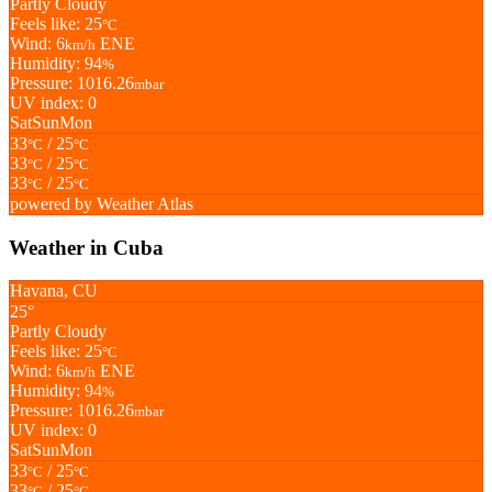
Partly Cloudy
Feels like: 25
°C
Wind: 6
ENE
km/h
Humidity: 94
%
Pressure: 1016.26
mbar
UV index: 0
Sat
Sun
Mon
33
/ 25
°C
°C
33
/ 25
°C
°C
33
/ 25
°C
°C
powered by
Weather Atlas
Weather in Cuba
Havana, CU
25°
Partly Cloudy
Feels like: 25
°C
Wind: 6
ENE
km/h
Humidity: 94
%
Pressure: 1016.26
mbar
UV index: 0
Sat
Sun
Mon
33
/ 25
°C
°C
33
/ 25
°C
°C