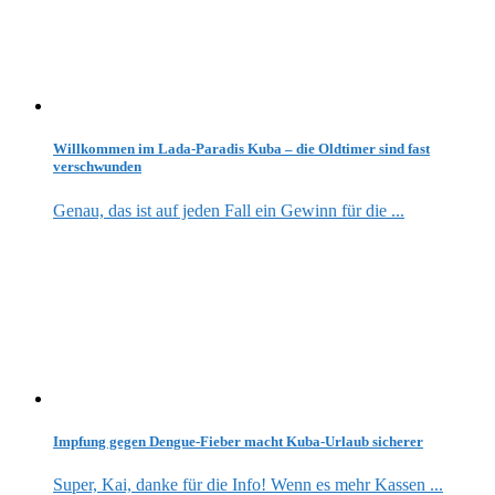
Willkommen im Lada-Paradis Kuba – die Oldtimer sind fast
verschwunden
Genau, das ist auf jeden Fall ein Gewinn für die ...
Impfung gegen Dengue-Fieber macht Kuba-Urlaub sicherer
Super, Kai, danke für die Info! Wenn es mehr Kassen ...