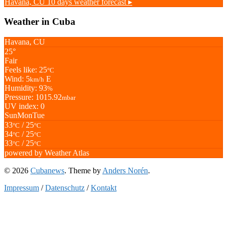
Havana, CU
10 days weather forecast ▸
Weather in Cuba
Havana, CU
25°
Fair
Feels like: 25
°C
Wind: 5
E
km/h
Humidity: 93
%
Pressure: 1015.92
mbar
UV index: 0
Sun
Mon
Tue
33
/ 25
°C
°C
34
/ 25
°C
°C
33
/ 25
°C
°C
powered by
Weather Atlas
© 2026
Cubanews
. Theme by
Anders Norén
.
Impressum
/
Datenschutz
/
Kontakt