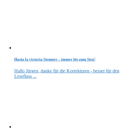
Hasta la victoria Siempre – immer bis zum Sieg!
Hallo Jürgen, danke für die Korrekturen - besser für den
Lesefluss ...