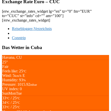
Exchange Rate Euro – CUC
[erw_exchange_rates_widget lg=”en” tz=”0″ fm=”EUR”
to=”CUC” st=”info” cd=”” am=”100″]
[/erw_exchange_rates_widget]
Reiseblogger-Verzeichnis
Conntrip
Das Wetter in Cuba
Havana, CU
25°
Fair
Feels like: 25
°C
Wind: 5
E
km/h
Humidity: 93
%
Pressure: 1015.92
mbar
UV index: 0
Sun
Mon
Tue
33
/ 25
°C
°C
34
/ 25
°C
°C
33
/ 25
°C
°C