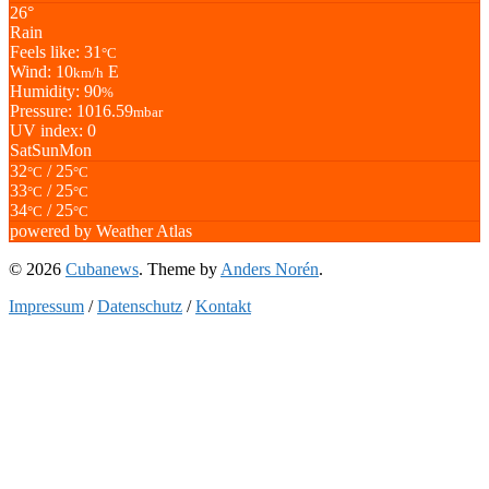
26°
Rain
Feels like: 31
°C
Wind: 10
E
km/h
Humidity: 90
%
Pressure: 1016.59
mbar
UV index: 0
Sat
Sun
Mon
32
/ 25
°C
°C
33
/ 25
°C
°C
34
/ 25
°C
°C
powered by
Weather Atlas
© 2026
Cubanews
. Theme by
Anders Norén
.
Impressum
/
Datenschutz
/
Kontakt