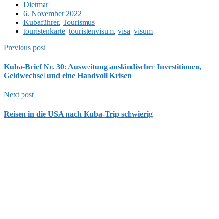
Dietmar
6. November 2022
Kubaführer
,
Tourismus
touristenkarte
,
touristenvisum
,
visa
,
visum
Previous post
Kuba-Brief Nr. 30: Ausweitung ausländischer Investitionen,
Geldwechsel und eine Handvoll Krisen
Next post
Reisen in die USA nach Kuba-Trip schwierig