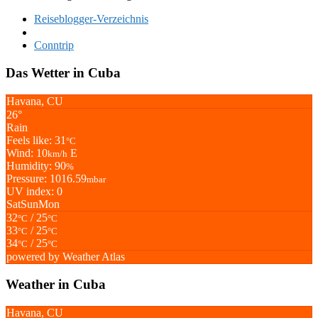
Reiseblogger-Verzeichnis
Conntrip
Das Wetter in Cuba
Havana, CU
26°
Rain
Feels like: 31
°C
Wind: 10
E
km/h
Humidity: 90
%
Pressure: 1016.59
mbar
UV index: 0
Sat
Sun
Mon
32
/ 25
°C
°C
33
/ 25
°C
°C
34
/ 25
°C
°C
powered by
Weather Atlas
Weather in Cuba
Havana, CU