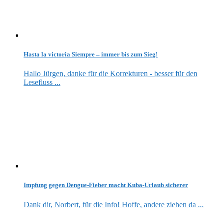
Hasta la victoria Siempre – immer bis zum Sieg!
Hallo Jürgen, danke für die Korrekturen - besser für den
Lesefluss ...
Impfung gegen Dengue-Fieber macht Kuba-Urlaub sicherer
Dank dir, Norbert, für die Info! Hoffe, andere ziehen da ...