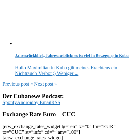
Jahresrückblick, Jahresausblick: es ist viel in Bewegung in Kuba
Hallo Maximilian in Kuba gilt meines Erachtens ein
Nichtrauch-Verbot ;) Weniger ...
Previous post
«
Next post
»
Der Cubanews Podcast:
Spotify
Android
by Email
RSS
Exchange Rate Euro – CUC
[erw_exchange_rates_widget lg=”en” tz=”0″ fm=”EUR”
to=”CUC” st=”info” cd=”” am=”100″]
[/erw_exchange_rates_widget]