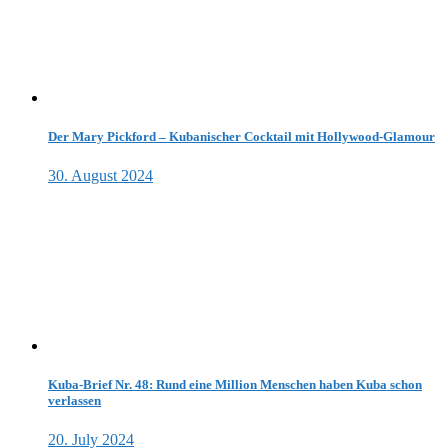
Der Mary Pickford – Kubanischer Cocktail mit Hollywood-Glamour
30. August 2024
Kuba-Brief Nr. 48: Rund eine Million Menschen haben Kuba schon
verlassen
20. July 2024