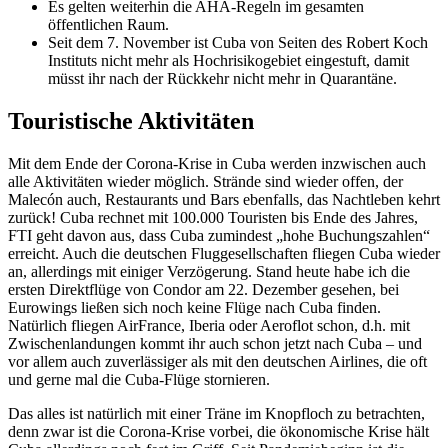
Es gelten weiterhin die AHA-Regeln im gesamten
öffentlichen Raum.
Seit dem 7. November ist Cuba von Seiten des Robert Koch
Instituts nicht mehr als Hochrisikogebiet eingestuft, damit
müsst ihr nach der Rückkehr nicht mehr in Quarantäne.
Touristische Aktivitäten
Mit dem Ende der Corona-Krise in Cuba werden inzwischen auch
alle Aktivitäten wieder möglich. Strände sind wieder offen, der
Malecón auch, Restaurants und Bars ebenfalls, das Nachtleben kehrt
zurück! Cuba rechnet mit 100.000 Touristen bis Ende des Jahres,
FTI geht davon aus, dass Cuba zumindest „hohe Buchungszahlen“
erreicht. Auch die deutschen Fluggesellschaften fliegen Cuba wieder
an, allerdings mit einiger Verzögerung. Stand heute habe ich die
ersten Direktflüge von Condor am 22. Dezember gesehen, bei
Eurowings ließen sich noch keine Flüge nach Cuba finden.
Natürlich fliegen AirFrance, Iberia oder Aeroflot schon, d.h. mit
Zwischenlandungen kommt ihr auch schon jetzt nach Cuba – und
vor allem auch zuverlässiger als mit den deutschen Airlines, die oft
und gerne mal die Cuba-Flüge stornieren.
Das alles ist natürlich mit einer Träne im Knopfloch zu betrachten,
denn zwar ist die Corona-Krise vorbei, die ökonomische Krise hält