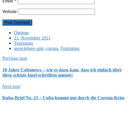
Email
*
Website
Dietmar
21. November 2021
Tourismus
auswärtiges amt
,
corona
,
Tourismus
Previous post
10 Jahre Cubanews – wie es dazu kam, dass ich einfach über
diese schöne Insel schreiben musste!
Next post
Kuba-Brief Nr. 23 – Cuba kommt gut durch die Corona-Krise