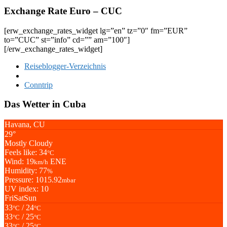
Exchange Rate Euro – CUC
[erw_exchange_rates_widget lg=”en” tz=”0″ fm=”EUR”
to=”CUC” st=”info” cd=”” am=”100″]
[/erw_exchange_rates_widget]
Reiseblogger-Verzeichnis
Conntrip
Das Wetter in Cuba
Havana, CU
29°
Mostly Cloudy
Feels like: 34
°C
Wind: 19
ENE
km/h
Humidity: 77
%
Pressure: 1015.92
mbar
UV index: 10
Fri
Sat
Sun
33
/ 24
°C
°C
33
/ 25
°C
°C
33
/ 25
°C
°C