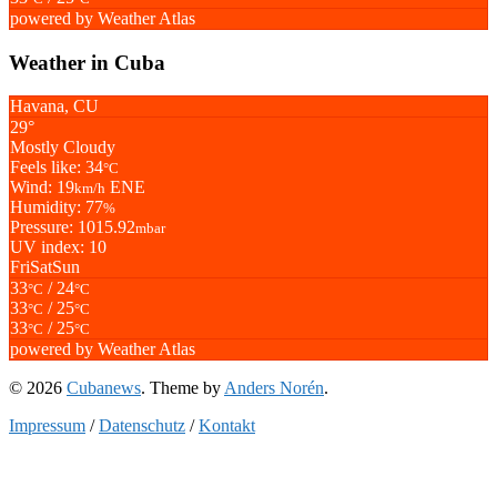
powered by
Weather Atlas
Weather in Cuba
Havana, CU
29°
Mostly Cloudy
Feels like: 34
°C
Wind: 19
ENE
km/h
Humidity: 77
%
Pressure: 1015.92
mbar
UV index: 10
Fri
Sat
Sun
33
/ 24
°C
°C
33
/ 25
°C
°C
33
/ 25
°C
°C
powered by
Weather Atlas
© 2026
Cubanews
. Theme by
Anders Norén
.
Impressum
/
Datenschutz
/
Kontakt