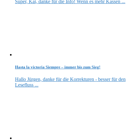
Super, Kai, danke für die Info! Wenn es mehr Kassen ...
Hasta la victoria Siempre – immer bis zum Sieg!
Hallo Jürgen, danke für die Korrekturen - besser für den
Lesefluss ...