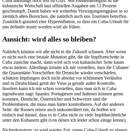
Cuba allerdings noch fest im Griff. Seit Pandemiebeginn ist die
kubanische Wirtschaft laut offiziellen Angaben um 13 Prozent
geschrumpft. Damit haben wir weiterhin Versorgungsengpässe in so
ziemlich allen Bereichen, die natürlich auch uns Touristen betreffen.
Zusätzlich grassiert eine Hyperinflation, so dass ein Cuba-Urlaub für
uns definitiv teurer werden wird als früher.
Aussicht: wird alles so bleiben?
Natürlich können wir alle nicht in die Zukunft schauen. Aber wenn
es nicht noch eine brutale Mutation gibt, die die Impffortschritte in
Cuba zunichte macht, dann wird sich von kubanischer Seite kaum
etwas ändern. Allerdings könnte ich mir vorstellen, dass die Cubaner
die Quarantäne-Vorschriften für Deutsche wieder verschärfen,
schützen Impfungen doch nicht absolut vor schlimmen Verläufen
und in Deutschland gerät der Virus ja gerade außer Kontrolle.
Insofern kann ich mir schon vorstellen, dass man sich in Cuba
irgendwann sagt: Spanier, Portugiesen und Italiener können gerne
kommen, Deutsche, Österreicher und Schweizer sind die
Problembären, die muss man härter kontrollieren. Auf der anderen
Seite: die Russen reisen auch unkontrolliert ein, da hoffen wir
einfach mal darauf, dass es in Cuba nicht zu viele Impfdurchbrüche
unter den Kubanern gibt (von denen ich leider schon einige kenne).
Nichtsdestotrotz: es wird wieder Zeit, euren Cuba-Urlaub zu planen,