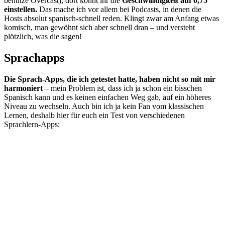
benutze Overcast), dort könnt ihr die
Geschwindigkeit auf 0,75
einstellen.
Das mache ich vor allem bei Podcasts, in denen die
Hosts absolut spanisch-schnell reden. Klingt zwar am Anfang etwas
komisch, man gewöhnt sich aber schnell dran – und versteht
plötzlich, was die sagen!
Sprachapps
Die Sprach-Apps, die ich getestet hatte, haben nicht so mit mir
harmoniert
– mein Problem ist, dass ich ja schon ein bisschen
Spanisch kann und es keinen einfachen Weg gab, auf ein höheres
Niveau zu wechseln. Auch bin ich ja kein Fan vom klassischen
Lernen, deshalb hier für euch ein Test von verschiedenen
Sprachlern-Apps: