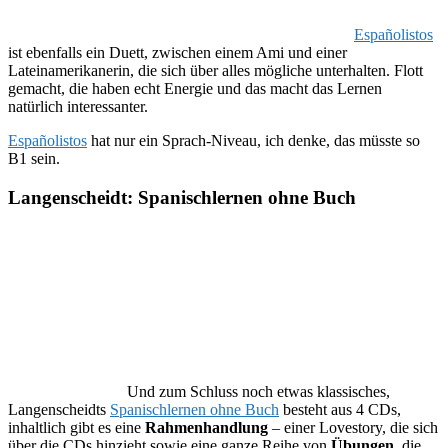
Españolistos
ist ebenfalls ein Duett, zwischen einem Ami und einer
Lateinamerikanerin, die sich über alles mögliche unterhalten. Flott
gemacht, die haben echt Energie und das macht das Lernen
natürlich interessanter.
Españolistos
hat nur ein Sprach-Niveau, ich denke, das müsste so
B1 sein.
Langenscheidt: Spanischlernen ohne Buch
Und zum Schluss noch etwas klassisches,
Langenscheidts
Spanischlernen ohne Buch
besteht aus 4 CDs,
inhaltlich gibt es eine
Rahmenhandlung
– einer Lovestory, die sich
über die CDs hinzieht sowie eine ganze Reihe von
Übungen
, die