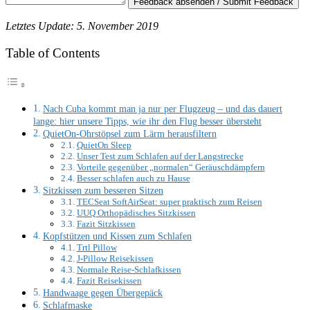
Feedback absenden / Submit Feedback
Letztes Update: 5. November 2019
Table of Contents
Nach Cuba kommt man ja nur per Flugzeug – und das dauert
lange: hier unsere Tipps, wie ihr den Flug besser übersteht
QuietOn-Ohrstöpsel zum Lärm herausfiltern
QuietOn Sleep
Unser Test zum Schlafen auf der Langstrecke
Vorteile gegenüber „normalen“ Geräuschdämpfern
Besser schlafen auch zu Hause
Sitzkissen zum besseren Sitzen
TECSeat SoftAirSeat: super praktisch zum Reisen
UUQ Orthopädisches Sitzkissen
Fazit Sitzkissen
Kopfstützen und Kissen zum Schlafen
Trtl Pillow
J-Pillow Reisekissen
Normale Reise-Schlafkissen
Fazit Reisekissen
Handwaage gegen Übergepäck
Schlafmaske