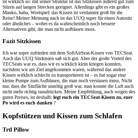
ist wirklich so: mit seiner Struktur ist das Sitzkissen äußerst gut zum
Sitzen auf langen Strecken geeignet. Allerdings gibt es ein großes
Manko, haha, Wortspiel: das Kissen ist verdammt groß für die
Reise! Meiner Meinung nach ist das UUQ super für einen Autositz
oder ähnliches – wobei es da wahrscheinlich noch bessere
Alternativen gibt, die man nicht aufblasen muss.
Fazit Sitzkissen
Ich war super zufrieden mit dem SoftAirSeat-Kissen von TECSeat.
Auch das UUQ Sitzkissen saß sich gut. Aber der große Vorteil des
TECSeats war es, dass wir es wirklich klein kriegen konnten,
nachdem wir am Ziel angekommen waren, während das andere
Kissen wirklich schlecht zu transportieren ist – es hat sogar eine
kleine Pumpe zum Aufblasen, die man noch verstauen muss. Nicht
nur, dass die Sitzfläche unnötig groß war, man konnte die Luft auch
nicht mehr richtig rausdrücken. Meine Empfehlung, auch wegen des
guten Preises, ist deshalb:
legt euch ein TECSeat-Kissen zu, euer
Po wird es euch danken
?
Kopfstützen und Kissen zum Schlafen
Trtl Pillow