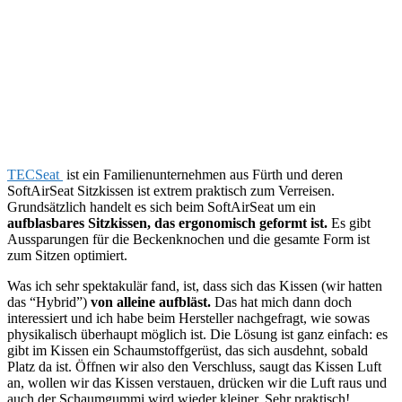
TECSeat
ist ein Familienunternehmen aus Fürth und deren
SoftAirSeat Sitzkissen ist extrem praktisch zum Verreisen.
Grundsätzlich handelt es sich beim SoftAirSeat um ein
aufblasbares Sitzkissen, das ergonomisch geformt ist.
Es gibt
Aussparungen für die Beckenknochen und die gesamte Form ist
zum Sitzen optimiert.
Was ich sehr spektakulär fand, ist, dass sich das Kissen (wir hatten
das “Hybrid”)
von alleine aufbläst.
Das hat mich dann doch
interessiert und ich habe beim Hersteller nachgefragt, wie sowas
physikalisch überhaupt möglich ist. Die Lösung ist ganz einfach: es
gibt im Kissen ein Schaumstoffgerüst, das sich ausdehnt, sobald
Platz da ist. Öffnen wir also den Verschluss, saugt das Kissen Luft
an, wollen wir das Kissen verstauen, drücken wir die Luft raus und
auch der Schaumgummi wird wieder kleiner. Sehr praktisch!