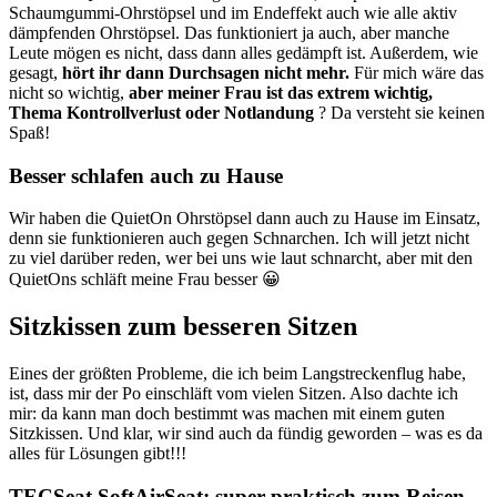
Schaumgummi-Ohrstöpsel und im Endeffekt auch wie alle aktiv
dämpfenden Ohrstöpsel. Das funktioniert ja auch, aber manche
Leute mögen es nicht, dass dann alles gedämpft ist. Außerdem, wie
gesagt,
hört ihr dann Durchsagen nicht mehr.
Für mich wäre das
nicht so wichtig,
aber meiner Frau ist das extrem wichtig,
Thema Kontrollverlust oder Notlandung
? Da versteht sie keinen
Spaß!
Besser schlafen auch zu Hause
Wir haben die QuietOn Ohrstöpsel dann auch zu Hause im Einsatz,
denn sie funktionieren auch gegen Schnarchen. Ich will jetzt nicht
zu viel darüber reden, wer bei uns wie laut schnarcht, aber mit den
QuietOns schläft meine Frau besser 😀
Sitzkissen zum besseren Sitzen
Eines der größten Probleme, die ich beim Langstreckenflug habe,
ist, dass mir der Po einschläft vom vielen Sitzen. Also dachte ich
mir: da kann man doch bestimmt was machen mit einem guten
Sitzkissen. Und klar, wir sind auch da fündig geworden – was es da
alles für Lösungen gibt!!!
TECSeat SoftAirSeat: super praktisch zum Reisen