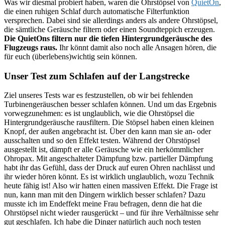
Was wir diesmal probiert haben, waren die Ohrstöpsel von
QuietOn
,
die einen ruhigen Schlaf durch automatische Filterfunktion
versprechen. Dabei sind sie allerdings anders als andere Ohrstöpsel,
die sämtliche Geräusche filtern oder einen Soundteppich erzeugen.
Die QuietOns filtern nur die tiefen Hintergrundgeräusche des
Flugzeugs raus.
Ihr könnt damit also noch alle Ansagen hören, die
für euch (überlebens)wichtig sein können.
Unser Test zum Schlafen auf der Langstrecke
Ziel unseres Tests war es festzustellen, ob wir bei fehlenden
Turbinengeräuschen besser schlafen können. Und um das Ergebnis
vorwegzunehmen: es ist unglaublich, wie die Ohrstöpsel die
Hintergrundgeräusche rausfiltern. Die Stöpsel haben einen kleinen
Knopf, der außen angebracht ist. Über den kann man sie an- oder
ausschalten und so den Effekt testen. Während der Ohrstöpsel
ausgestellt ist, dämpft er alle Geräusche wie ein herkömmlicher
Ohropax. Mit angeschalteter Dämpfung bzw. partieller Dämpfung
habt ihr das Gefühl, dass der Druck auf euren Ohren nachlässt und
ihr wieder hören könnt. Es ist wirklich unglaublich, wozu Technik
heute fähig ist! Also wir hatten einen massiven Effekt. Die Frage ist
nun, kann man mit den Dingern wirklich besser schlafen? Dazu
musste ich im Endeffekt meine Frau befragen, denn die hat die
Ohrstöpsel nicht wieder rausgerückt – und für ihre Verhältnisse sehr
gut geschlafen. Ich habe die Dinger natürlich auch noch testen