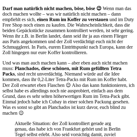
Darf man natürlich nicht machen, böse, böse 😉
Wenn man das
doch machen wollte – was wir natürlich nicht machen – dann
empfiehlt es sich,
einen Rum im Koffer zu verstauen
und im Duty
Free Shop noch einen zu kaufen. Die Wahrscheinlichkeit, dass die
beiden Gepäckstücke zusammen kontrolliert werden, ist sehr gering.
Wenn ihr z.B. in Berlin landet, dann seid ihr ja aus einem Flieger
aus Paris angekommen und der Zoll verdächtigt euch nicht der
Schmugglerei. In Paris, eurem Eintrittspunkt nach Europa, kann der
Zoll hingegen nur eure Koffer kontrollieren.
Und was man auch machen kann – aber eben auch nicht machen
muss:
Planchados, diese schönen, mit Rum gefüllten Tetra
Packs
, sind recht unverdächtig. Niemand würde auf die Idee
kommen, dass ihr 0,2-Liter Tetra-Packs mit Rum im Koffer habt.
Der Zoll erwartet eben Flaschen 😉 Also das kann funktionieren, ich
selbst habe es allerdings noch nie ausprobiert, einfach aus dem
Grund, dass es sehr selten höherwertigen Rum im Tetra-Pack gibt.
Einmal jedoch habe ich Cubay in einer solchen Packung gesehen.
Was es sonst so gibt an Planchados ist kurz davor, euch blind zu
machen 😉
Aktuelle Situation: der Zoll kontrolliert gerade arg
genau, das habe ich von Frankfurt gehört und in Berlin
Tegel selbst erlebt. Also seid vorsichtig damit, zuviel