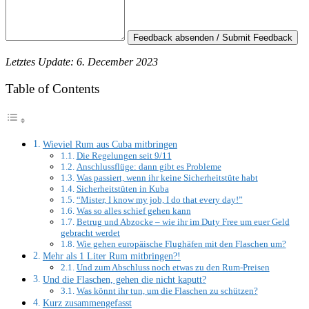
Feedback absenden / Submit Feedback
Letztes Update: 6. December 2023
Table of Contents
Wieviel Rum aus Cuba mitbringen
Die Regelungen seit 9/11
Anschlussflüge: dann gibt es Probleme
Was passiert, wenn ihr keine Sicherheitstüte habt
Sicherheitstüten in Kuba
“Mister, I know my job, I do that every day!”
Was so alles schief gehen kann
Betrug und Abzocke – wie ihr im Duty Free um euer Geld
gebracht werdet
Wie gehen europäische Flughäfen mit den Flaschen um?
Mehr als 1 Liter Rum mitbringen?!
Und zum Abschluss noch etwas zu den Rum-Preisen
Und die Flaschen, gehen die nicht kaputt?
Was könnt ihr tun, um die Flaschen zu schützen?
Kurz zusammengefasst