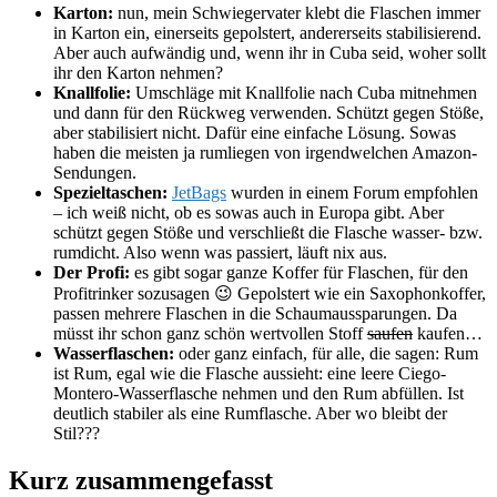
Karton:
nun, mein Schwiegervater klebt die Flaschen immer
in Karton ein, einerseits gepolstert, andererseits stabilisierend.
Aber auch aufwändig und, wenn ihr in Cuba seid, woher sollt
ihr den Karton nehmen?
Knallfolie:
Umschläge mit Knallfolie nach Cuba mitnehmen
und dann für den Rückweg verwenden. Schützt gegen Stöße,
aber stabilisiert nicht. Dafür eine einfache Lösung. Sowas
haben die meisten ja rumliegen von irgendwelchen Amazon-
Sendungen.
Spezieltaschen:
JetBags
wurden in einem Forum empfohlen
– ich weiß nicht, ob es sowas auch in Europa gibt. Aber
schützt gegen Stöße und verschließt die Flasche wasser- bzw.
rumdicht. Also wenn was passiert, läuft nix aus.
Der Profi:
es gibt sogar ganze Koffer für Flaschen, für den
Profitrinker sozusagen 😉 Gepolstert wie ein Saxophonkoffer,
passen mehrere Flaschen in die Schaumaussparungen. Da
müsst ihr schon ganz schön wertvollen Stoff
saufen
kaufen…
Wasserflaschen:
oder ganz einfach, für alle, die sagen: Rum
ist Rum, egal wie die Flasche aussieht: eine leere Ciego-
Montero-Wasserflasche nehmen und den Rum abfüllen. Ist
deutlich stabiler als eine Rumflasche. Aber wo bleibt der
Stil???
Kurz zusammengefasst