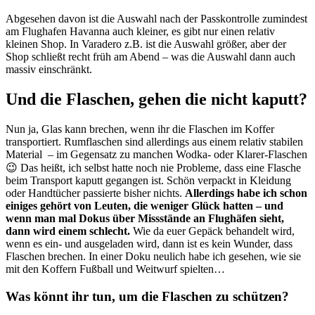
Abgesehen davon ist die Auswahl nach der Passkontrolle zumindest
am Flughafen Havanna auch kleiner, es gibt nur einen relativ
kleinen Shop. In Varadero z.B. ist die Auswahl größer, aber der
Shop schließt recht früh am Abend – was die Auswahl dann auch
massiv einschränkt.
Und die Flaschen, gehen die nicht kaputt?
Nun ja, Glas kann brechen, wenn ihr die Flaschen im Koffer
transportiert. Rumflaschen sind allerdings aus einem relativ stabilen
Material – im Gegensatz zu manchen Wodka- oder Klarer-Flaschen
😉 Das heißt, ich selbst hatte noch nie Probleme, dass eine Flasche
beim Transport kaputt gegangen ist. Schön verpackt in Kleidung
oder Handtücher passierte bisher nichts.
Allerdings habe ich schon
einiges gehört von Leuten, die weniger Glück hatten – und
wenn man mal Dokus über Missstände an Flughäfen sieht,
dann wird einem schlecht.
Wie da euer Gepäck behandelt wird,
wenn es ein- und ausgeladen wird, dann ist es kein Wunder, dass
Flaschen brechen. In einer Doku neulich habe ich gesehen, wie sie
mit den Koffern Fußball und Weitwurf spielten…
Was könnt ihr tun, um die Flaschen zu schützen?