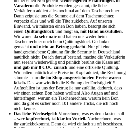
immer einen Bon geben!
Meine eigenen Erfahrungen, in
Varadero:
die Produkte werden gescannt, die liebe
Verkäuferin addiert alles nochmal auf dem Taschenrechner.
Dann zeigt sie uns die Summe auf dem Taschenrechner,
verpackt alles und will die Tüte zukleben. Auf unseren
Einwand, wir müssten einen Bon haben, besorgt sie sich
einen
Quittungsblock
und fängt an,
mit Hand auszufüllen
.
Wir waren da
sehr naiv
und hatten uns weder beim
Taschenrechner noch beim Quittungsblock Gedanken
gemacht
und nicht an Betrug gedacht.
Nur gilt eine
handgeschriebene Quittung für die Security in Deutschland
natürlich nicht. Da ich darauf bestand, machte die Verkäuferin
nun seeehr wiederwillig und peinlich berührt die Kasse auf
und gab mir 8 CUC zurück
und eine offizielle Quittung.
Wir hatten natürlich alle Preise im Kopf addiert, die Rechnung
stimmte – nur
die im Shop ausgezeichneten Preise waren
falsch.
Das war wirklich die Krönung der Dreistigkeit!!!
Aufgefallen ist uns der Betrug jja nur zufällig, dadurch, dass
wir einen echten Bon haben wollten! Also Augen auf und
hinterfragen: warum ein Taschenrechner, warum kein Bon
und da gibt es sicher noch 101 andere Tricks, die ich noch
nicht kenne.
Das liebe Wechselgeld:
Vorrechnen, was es denn kosten soll
–
wer kopfrechnet, ist klar im Vorteil.
Nachrechnen, was
ihr zurückbekommt. Denn da wird einfach zu oft beschissen.