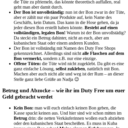
die Tüte zu pfriemeln, das könnte theoretisch auffallen, real
geht man aber damit durch.
Der Bon ist unvollständig:
nun ist der Bon zwar in der Tüte,
aber er zählt nur ein paar Produkte auf, kein Name des
Geschäfts, kein Datum. Das kann in die Hose gehen, da ja
jeder diesen Bon erstellt haben könnte.
Besteht auf einen
vollständigen, legalen Bon!
Warum ist der Bon unvollstädig?
Da steckt ein Betrug dahinter, nicht an euch, aber am
kubanischen Staat oder einem anderen Kunden.
Der Bon ist vollständig mit Namen des Duty Free Shops
gekennzeichnet. Allerdings sind nicht
alle Flaschen auf dem
Bon vermerkt,
sondern z.B. nur eine einzige.
Offene Tüten:
die Tüte wird nicht zugeklebt. Da gibt es eine
ganz einfache Lösung,
selbst zukleben
, natürlich mit Bon.
Machen aber auch nicht alle und weg ist der Rum – an dieser
Stelle ganz liebe Grüße an Nadja 😉
Betrug und Abzocke – wie ihr im Duty Free um euer
Geld gebracht werdet
Kein Bon:
man will euch einfach keinen Bon geben, die
Kasse spuckt keinen aus. Und hier sind wir schon mitten im
Betrug
drin: die netten Verkäuferinnen wollen euch abziehen
oder den kubanischen Staat bescheißen. Es muss in Kuba