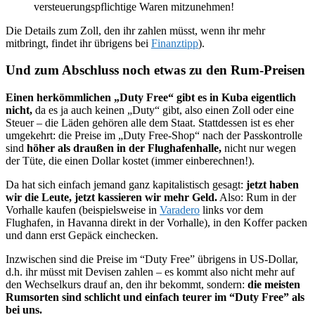
versteuerungspflichtige Waren mitzunehmen!
Die Details zum Zoll, den ihr zahlen müsst, wenn ihr mehr
mitbringt, findet ihr übrigens bei
Finanztipp
).
Und zum Abschluss noch etwas zu den Rum-Preisen
Einen herkömmlichen „Duty Free“ gibt es in Kuba eigentlich
nicht,
da es ja auch keinen „Duty“ gibt, also einen Zoll oder eine
Steuer – die Läden gehören alle dem Staat. Stattdessen ist es eher
umgekehrt: die Preise im „Duty Free-Shop“ nach der Passkontrolle
sind
höher als draußen in der Flughafenhalle,
nicht nur wegen
der Tüte, die einen Dollar kostet (immer einberechnen!).
Da hat sich einfach jemand ganz kapitalistisch gesagt:
jetzt haben
wir die Leute, jetzt kassieren wir mehr Geld.
Also: Rum in der
Vorhalle kaufen (beispielsweise in
Varadero
links vor dem
Flughafen, in Havanna direkt in der Vorhalle), in den Koffer packen
und dann erst Gepäck einchecken.
Inzwischen sind die Preise im “Duty Free” übrigens in US-Dollar,
d.h. ihr müsst mit Devisen zahlen – es kommt also nicht mehr auf
den Wechselkurs drauf an, den ihr bekommt, sondern:
die meisten
Rumsorten sind schlicht und einfach teurer im “Duty Free” als
bei uns.