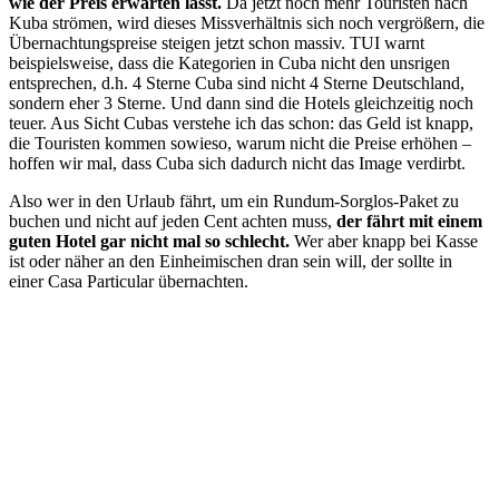
wie der Preis erwarten lässt.
Da jetzt noch mehr Touristen nach
Kuba strömen, wird dieses Missverhältnis sich noch vergrößern, die
Übernachtungspreise steigen jetzt schon massiv. TUI warnt
beispielsweise, dass die Kategorien in Cuba nicht den unsrigen
entsprechen, d.h. 4 Sterne Cuba sind nicht 4 Sterne Deutschland,
sondern eher 3 Sterne. Und dann sind die Hotels gleichzeitig noch
teuer. Aus Sicht Cubas verstehe ich das schon: das Geld ist knapp,
die Touristen kommen sowieso, warum nicht die Preise erhöhen –
hoffen wir mal, dass Cuba sich dadurch nicht das Image verdirbt.
Also wer in den Urlaub fährt, um ein Rundum-Sorglos-Paket zu
buchen und nicht auf jeden Cent achten muss,
der fährt mit einem
guten Hotel gar nicht mal so schlecht.
Wer aber knapp bei Kasse
ist oder näher an den Einheimischen dran sein will, der sollte in
einer Casa Particular übernachten.