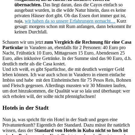
übernachten.
Das liegt daran, dass die Cayos einfach so
ausgebaut wurden, in die wilde Natur hinein, dass es keine
privaten Häuser dort gibt. Ob das Essen dort immer gut ist,
naja,
wir haben da so unsere Erfahrungen gemacht…
Kurz
gesagt: morgens schon mit Rum anfangen, dann bekommt ihr
keinen Durchfall.
Schauen wir uns jetzt
zum Vergleich die Rechnung für eine Casa
Particular
in Varadero an, ebenfalls für 2 Personen: 40 Euro pro
Nacht, Frühstück 10 Euro, Mittagessen 15 Euro, Abendessen 25
Euro, alles inklusive Getränke. In der Summe sind das 90 Euro, d.h.
deutlich mehr als die Casa kostet.
Und ich weiß, es gibt Sparfüchse, die mit deutlich weniger Geld
leben können. Ich war auch schon in Varadero in einem einfache
Imbiss und habe mit den Einheimischen für 75 Pesos Reis, Bohnen
und Fleisch gegessen. Allerdings mussten wir 30 Minuten laufen,
um dort hinzukommen, die Qualität war so lala und überhaupt: wer
sich erholen will, der sollte nicht pfennigfuchsen!
Hotels in der Stadt
Nun ja, was spricht für ein Hotel in der Stadt und gegen eine
Privatunterkunft? Eigentlich der Standard. Dazu müsst ihr natürlich
wissen, dass der
Standard von Hotels in Kuba nicht so hoch ist