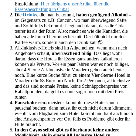
Empfehlung.
Hier übrigens unser Artikel über die
Essensbeschaffung in Cuba!
Die
Drinks
, die man bekommt,
haben genügend Alkohol
–
im Gegensatz zu z.B. Cancun, wo man überwiegend Säfte
und Softdrinks bekommt. Liegt auch daran, dass die Cola
teurer ist als der Rum! Also: macht es wie die Kanadier, die
haben alle ihren Thermobecher mit. Der hält nicht nur den
Kaffee warm, sondern auch den Drink kalt 😉
All-Inklusive-Hotels sind im Allgemeinen, wenn man nach
Angeboten schaut,
überraschend billig
. Das liegt wohl
daran, dass die Hotels ihr Essen ganz anders kalkulieren
können als Private. Vor ein paar Jahren war es noch billiger,
aber 4 Sterne All-Inclusive in Varadero gehen auch heute
noch. Eine kurze Suche führt zu einem Vier-Sterne-Hotel in
Varadero für 68 Euro pro Nacht für 2 Personen, all inclusive –
und das sind normale Preise, keine Schnäppchenpreise von
Rabattportalen, da geht es dann sogar noch mit dem Preis
runter.
Pauschalreisen:
meistens könnt ihr diese Hotels auch
pauschal buchen, dann müsst ihr euch nicht darum kümmern,
wie ihr vom Flughafen zum Hotel kommt und habt auch noch
eine Ansprechpartner vor Ort, falls es Probleme gibt oder ihr
Hilfe braucht.
In den Cayos selbst gibt es überhaupt keine andere
Möglichkeit, als in einem All-Inclusive-Hotel zu