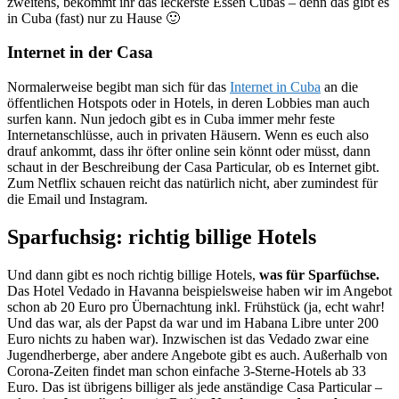
zweitens, bekommt ihr das leckerste Essen Cubas – denn das gibt es
in Cuba (fast) nur zu Hause 🙂
Internet in der Casa
Normalerweise begibt man sich für das
Internet in Cuba
an die
öffentlichen Hotspots oder in Hotels, in deren Lobbies man auch
surfen kann. Nun jedoch gibt es in Cuba immer mehr feste
Internetanschlüsse, auch in privaten Häusern. Wenn es euch also
drauf ankommt, dass ihr öfter online sein könnt oder müsst, dann
schaut in der Beschreibung der Casa Particular, ob es Internet gibt.
Zum Netflix schauen reicht das natürlich nicht, aber zumindest für
die Email und Instagram.
Sparfuchsig: richtig billige Hotels
Und dann gibt es noch richtig billige Hotels,
was für Sparfüchse.
Das Hotel Vedado in Havanna beispielsweise haben wir im Angebot
schon ab 20 Euro pro Übernachtung inkl. Frühstück (ja, echt wahr!
Und das war, als der Papst da war und im Habana Libre unter 200
Euro nichts zu haben war). Inzwischen ist das Vedado zwar eine
Jugendherberge, aber andere Angebote gibt es auch. Außerhalb von
Corona-Zeiten findet man schon einfache 3-Sterne-Hotels ab 33
Euro. Das ist übrigens billiger als jede anständige Casa Particular –