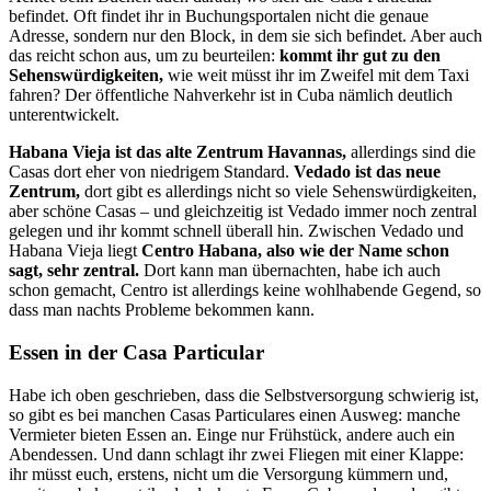
befindet. Oft findet ihr in Buchungsportalen nicht die genaue
Adresse, sondern nur den Block, in dem sie sich befindet. Aber auch
das reicht schon aus, um zu beurteilen:
kommt ihr gut zu den
Sehenswürdigkeiten,
wie weit müsst ihr im Zweifel mit dem Taxi
fahren? Der öffentliche Nahverkehr ist in Cuba nämlich deutlich
unterentwickelt.
Habana Vieja ist das alte Zentrum Havannas,
allerdings sind die
Casas dort eher von niedrigem Standard.
Vedado ist das neue
Zentrum,
dort gibt es allerdings nicht so viele Sehenswürdigkeiten,
aber schöne Casas – und gleichzeitig ist Vedado immer noch zentral
gelegen und ihr kommt schnell überall hin. Zwischen Vedado und
Habana Vieja liegt
Centro Habana, also wie der Name schon
sagt, sehr zentral.
Dort kann man übernachten, habe ich auch
schon gemacht, Centro ist allerdings keine wohlhabende Gegend, so
dass man nachts Probleme bekommen kann.
Essen in der Casa Particular
Habe ich oben geschrieben, dass die Selbstversorgung schwierig ist,
so gibt es bei manchen Casas Particulares einen Ausweg: manche
Vermieter bieten Essen an. Einge nur Frühstück, andere auch ein
Abendessen. Und dann schlagt ihr zwei Fliegen mit einer Klappe:
ihr müsst euch, erstens, nicht um die Versorgung kümmern und,