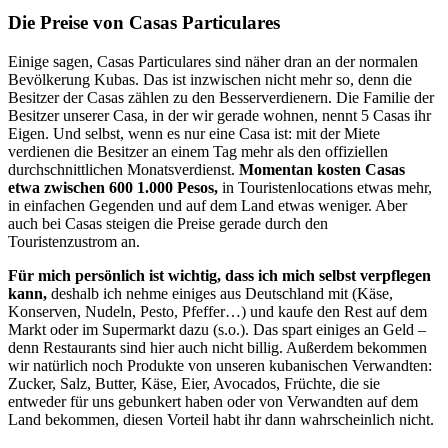
Die Preise von Casas Particulares
Einige sagen, Casas Particulares sind näher dran an der normalen
Bevölkerung Kubas. Das ist inzwischen nicht mehr so, denn die
Besitzer der Casas zählen zu den Besserverdienern. Die Familie der
Besitzer unserer Casa, in der wir gerade wohnen, nennt 5 Casas ihr
Eigen. Und selbst, wenn es nur eine Casa ist: mit der Miete
verdienen die Besitzer an einem Tag mehr als den offiziellen
durchschnittlichen Monatsverdienst.
Momentan kosten Casas
etwa zwischen 600 1.000 Pesos,
in Touristenlocations etwas mehr,
in einfachen Gegenden und auf dem Land etwas weniger. Aber
auch bei Casas steigen die Preise gerade durch den
Touristenzustrom an.
Für mich persönlich ist wichtig, dass ich mich selbst verpflegen
kann,
deshalb ich nehme einiges aus Deutschland mit (Käse,
Konserven, Nudeln, Pesto, Pfeffer…) und kaufe den Rest auf dem
Markt oder im Supermarkt dazu (s.o.). Das spart einiges an Geld –
denn Restaurants sind hier auch nicht billig. Außerdem bekommen
wir natürlich noch Produkte von unseren kubanischen Verwandten:
Zucker, Salz, Butter, Käse, Eier, Avocados, Früchte, die sie
entweder für uns gebunkert haben oder von Verwandten auf dem
Land bekommen, diesen Vorteil habt ihr dann wahrscheinlich nicht.