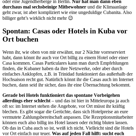
oder eine Jugendherberge in Berlin.
Nur hat man dann eben
durchaus mal sechsbeinige Mitbewohner
und die Klimaanlage
geht zwar, ist aber kompliziert wie eine ungeduldige Cubanita. Also
billiger geht’s wirklich nicht mehr 😉
Spontan: Casas oder Hotels in Kuba vor
Ort buchen
Wenn ihr, wie oben von mir erwähnt, nur 2 Nächte vorreserviert
habt, dann könnt ihr auch vor Ort billig zu einem Hotel oder einer
Casa kommen. Casas Particulares kann man durch Empfehlungen
finden, die Kubaner haben da ihre Netzwerke, oder aber durch
einfaches Anklopfen, z.B. in Trinidad funktioniert das außerhalb der
Hochsaison recht gut. Natürlich könnt ihr die Casas auch im Internet
buchen, dann seid ihr sicher, dass ihr eine Übernachtung bekommt.
Gerade bei Hotels funktioniert das spontane Vorbeigehen
allerdings eher schlecht
– und das ist hier in Mitteleuropa ja auch
oft so: im Internet stehen die Angebote, vor Ort müsst ihr kräftig
blechen. Es gibt sogar die Gerüchte, dass sich Hotelpreise an eure
vermutete Zahlungsbereitschaft anpassen. Die Rezeptionsmitarbeiter
können euch also billig ins Hotel lassen oder richtig bluten lassen.
Ob das in Cuba auch so ist, weiß ich nicht. Vielleicht sind die Hotels
vor Ort einfach nur teuer.
Was auf jeden Fall hilft: sucht euch