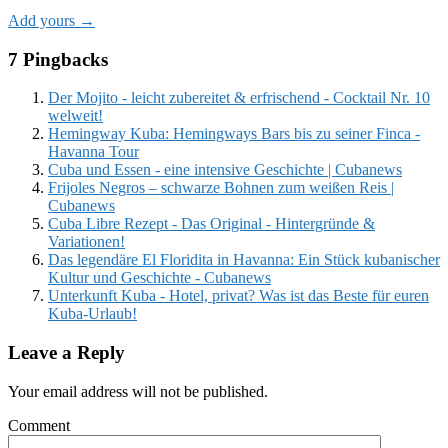
Add yours →
7 Pingbacks
Der Mojito - leicht zubereitet & erfrischend - Cocktail Nr. 10
welweit!
Hemingway Kuba: Hemingways Bars bis zu seiner Finca -
Havanna Tour
Cuba und Essen - eine intensive Geschichte | Cubanews
Frijoles Negros – schwarze Bohnen zum weißen Reis |
Cubanews
Cuba Libre Rezept - Das Original - Hintergründe &
Variationen!
Das legendäre El Floridita in Havanna: Ein Stück kubanischer
Kultur und Geschichte - Cubanews
Unterkunft Kuba - Hotel, privat? Was ist das Beste für euren
Kuba-Urlaub!
Leave a Reply
Your email address will not be published.
Comment