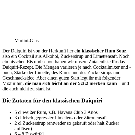
Martini-Glas
Der Daiquiri ist von der Herkunft her
ein klassischer Rum Sour
,
also ein Cocktail aus Alkohol, Zuckersirup und Limettensaft. Noch
ein bisschen Eis und schon haben wir unsere Zutatenliste für das
Daiquiri-Rezept. Die Mengen variieren je nach Cocktailmixer und -
buch, Stärke der Limette, des Rums und des Zuckersirups und
Geschmacksidee. Aber einen guten Start legt ihr mit folgender
Mixtur hin,
die man sich leicht an der 5:3:2 merken kann
– und
die auch nicht zu stark ist:
Die Zutaten für den klassischen Daiquiri
5 cl weißer Rum, z.B. Havana Club 3 Años
3 cl frisch gepresster Limetten- oder Zitronensaft
2 cl Zuckersirup (entweder so gekauft oder halt Zucker
auflösen)
6 – 8 Eiswürfel