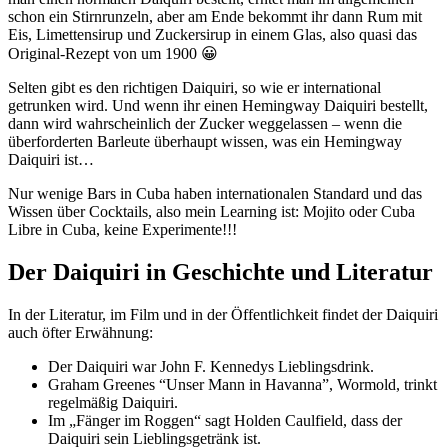
schon ein Stirnrunzeln, aber am Ende bekommt ihr dann Rum mit
Eis, Limettensirup und Zuckersirup in einem Glas, also quasi das
Original-Rezept von um 1900 😀
Selten gibt es den richtigen Daiquiri, so wie er international
getrunken wird. Und wenn ihr einen Hemingway Daiquiri bestellt,
dann wird wahrscheinlich der Zucker weggelassen – wenn die
überforderten Barleute überhaupt wissen, was ein Hemingway
Daiquiri ist…
Nur wenige Bars in Cuba haben internationalen Standard und das
Wissen über Cocktails, also mein Learning ist: Mojito oder Cuba
Libre in Cuba, keine Experimente!!!
Der Daiquiri in Geschichte und Literatur
In der Literatur, im Film und in der Öffentlichkeit findet der Daiquiri
auch öfter Erwähnung:
Der Daiquiri war John F. Kennedys Lieblingsdrink.
Graham Greenes “Unser Mann in Havanna”, Wormold, trinkt
regelmäßig Daiquiri.
Im „Fänger im Roggen“ sagt Holden Caulfield, dass der
Daiquiri sein Lieblingsgetränk ist.