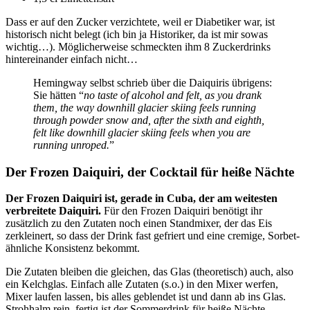
Dass er auf den Zucker verzichtete, weil er Diabetiker war, ist
historisch nicht belegt (ich bin ja Historiker, da ist mir sowas
wichtig…). Möglicherweise schmeckten ihm 8 Zuckerdrinks
hintereinander einfach nicht…
Hemingway selbst schrieb über die Daiquiris übrigens:
Sie hätten “
no taste of alcohol and felt, as you drank
them, the way downhill glacier skiing feels running
through powder snow and, after the sixth and eighth,
felt like downhill glacier skiing feels when you are
running unroped.
”
Der Frozen Daiquiri, der Cocktail für heiße Nächte
Der Frozen Daiquiri ist, gerade in Cuba, der am weitesten
verbreitete Daiquiri.
Für den Frozen Daiquiri benötigt ihr
zusätzlich zu den Zutaten noch einen Standmixer, der das Eis
zerkleinert, so dass der Drink fast gefriert und eine cremige, Sorbet-
ähnliche Konsistenz bekommt.
Die Zutaten bleiben die gleichen, das Glas (theoretisch) auch, also
ein Kelchglas. Einfach alle Zutaten (s.o.) in den Mixer werfen,
Mixer laufen lassen, bis alles geblendet ist und dann ab ins Glas.
Strohhalm rein, fertig ist der Sommerdrink für heiße Nächte.