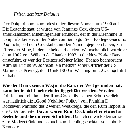
Frisch gemixter Daiquiri
Der Daiquiri kam, zumindest unter diesem Namen, um 1900 auf.
Die Legende sagt, er wurde von Jennings Cox, einem US-
amerikanischen Mineningenieur erfunden, der in der Eisenmine in
Daiquirí arbeitete, in der Nähe von Santiago. Sein Kollege Giacomo
Pagliuchi, soll dem Cocktail dann den Namen gegeben haben, zur
Ehren der Mine, in der sie beide arbeiteten. Wahrscheinlich wurde er
dann 1902 von William A. Chanler 1902 in die New Yorker Bars
eingeführt, er war der Besitzer selbiger Mine. Ebenso beansprucht
Admiral Lucius W. Johnson, ein medizinischer Offizier der US-
Marine das Privileg, den Drink 1909 in Washington D.C. eingeführt
zu haben.
Wie der Drink seinen Weg in die Bars der Welt gefunden hat,
kann heute nicht mehr eindeutig geklärt werden.
Was dem
Drink – und mit ihm allen Rum-Cocktails – einen Schub verlieh,
war natürlich die „Good Neighbor Policy“ von Franklin D.
Roosevelt während des Zweiten Weltkriegs, die den Rum-Import in
die USA forcierte.
Davor waren Rum-Cocktails eher etwas für
Seeleute und die unteren Schichten.
Danach entwickelten sie sich
zum Modegetränk und so auch zum Lieblingscocktail von John F.
Kennedy.