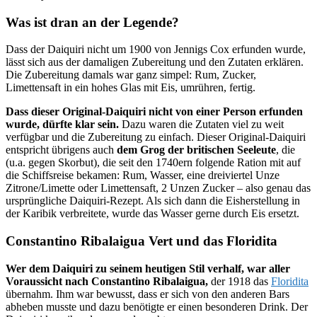
Was ist dran an der Legende?
Dass der Daiquiri nicht um 1900 von Jennigs Cox erfunden wurde,
lässt sich aus der damaligen Zubereitung und den Zutaten erklären.
Die Zubereitung damals war ganz simpel: Rum, Zucker,
Limettensaft in ein hohes Glas mit Eis, umrühren, fertig.
Dass dieser Original-Daiquiri nicht von einer Person erfunden
wurde, dürfte klar sein.
Dazu waren die Zutaten viel zu weit
verfügbar und die Zubereitung zu einfach. Dieser Original-Daiquiri
entspricht übrigens auch
dem Grog der britischen Seeleute
, die
(u.a. gegen Skorbut), die seit den 1740ern folgende Ration mit auf
die Schiffsreise bekamen: Rum, Wasser, eine dreiviertel Unze
Zitrone/Limette oder Limettensaft, 2 Unzen Zucker – also genau das
ursprüngliche Daiquiri-Rezept. Als sich dann die Eisherstellung in
der Karibik verbreitete, wurde das Wasser gerne durch Eis ersetzt.
Constantino Ribalaigua Vert und das Floridita
Wer dem Daiquiri zu seinem heutigen Stil verhalf, war aller
Voraussicht nach Constantino Ribalaigua,
der 1918 das
Floridita
übernahm. Ihm war bewusst, dass er sich von den anderen Bars
abheben musste und dazu benötigte er einen besonderen Drink. Der