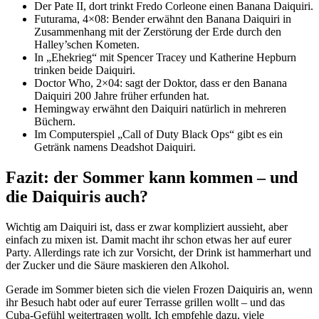
Der Pate II, dort trinkt Fredo Corleone einen Banana Daiquiri.
Futurama, 4×08: Bender erwähnt den Banana Daiquiri in
Zusammenhang mit der Zerstörung der Erde durch den
Halley’schen Kometen.
In „Ehekrieg“ mit Spencer Tracey und Katherine Hepburn
trinken beide Daiquiri.
Doctor Who, 2×04: sagt der Doktor, dass er den Banana
Daiquiri 200 Jahre früher erfunden hat.
Hemingway erwähnt den Daiquiri natürlich in mehreren
Büchern.
Im Computerspiel „Call of Duty Black Ops“ gibt es ein
Getränk namens Deadshot Daiquiri.
Fazit: der Sommer kann kommen – und
die Daiquiris auch?
Wichtig am Daiquiri ist, dass er zwar kompliziert aussieht, aber
einfach zu mixen ist. Damit macht ihr schon etwas her auf eurer
Party. Allerdings rate ich zur Vorsicht, der Drink ist hammerhart und
der Zucker und die Säure maskieren den Alkohol.
Gerade im Sommer bieten sich die vielen Frozen Daiquiris an, wenn
ihr Besuch habt oder auf eurer Terrasse grillen wollt – und das
Cuba-Gefühl weitertragen wollt. Ich empfehle dazu, viele