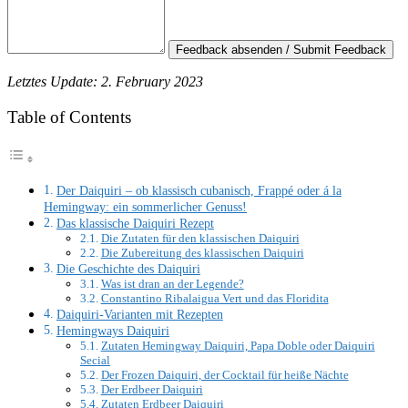
Feedback absenden / Submit Feedback
Letztes Update: 2. February 2023
Table of Contents
Der Daiquiri – ob klassisch cubanisch, Frappé oder á la
Hemingway: ein sommerlicher Genuss!
Das klassische Daiquiri Rezept
Die Zutaten für den klassischen Daiquiri
Die Zubereitung des klassischen Daiquiri
Die Geschichte des Daiquiri
Was ist dran an der Legende?
Constantino Ribalaigua Vert und das Floridita
Daiquiri-Varianten mit Rezepten
Hemingways Daiquiri
Zutaten Hemingway Daiquiri, Papa Doble oder Daiquiri
Secial
Der Frozen Daiquiri, der Cocktail für heiße Nächte
Der Erdbeer Daiquiri
Zutaten Erdbeer Daiquiri